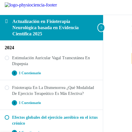
Actualización en Fisioterapia
Neurológica basada en Evidencia
Científica 2025
2024
Estimulación Auricular Vagal Transcutánea En
Dispepsia
1 Cuestionario
Fisioterapia En La Dismenorrea ¿Qué Modalidad
Estimulación Auricular Vagal Transcutánea En
De Ejercicio Terapeútico Es Más Efectiva?
Dispepsia
1 Cuestionario
Efectos globales del ejercicio aeróbico en el ictus
Fisioterapia En La Dismenorrea ¿Qué Modalidad De
crónico
Ejercicio Terapeútico Es Más Efectiva?