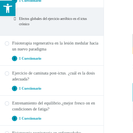
Abrir barra de herramientas
1 Cuestionario
Efectos globales del ejercicio aeróbico en el ictus
crónico
Fisioterapia regenerativa en la lesión medular hacia
un nuevo paradigma
1 Cuestionario
Ejercicio de caminata post-ictus. ¿cuál es la dosis
Fisioterapia regenerativa en la lesión medular hacia un
adecuada?
nuevo paradigma
1 Cuestionario
Entrenamiento del equilibrio.¿mejor fresco on en
Ejercicio de caminata post-ictus. ¿cuál es la dosis
condiciones de fatiga?
adecuada?
1 Cuestionario